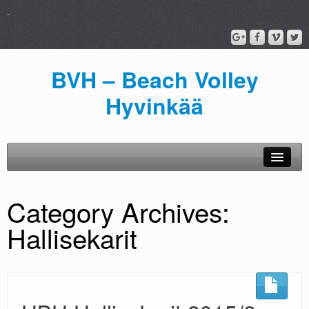
-
BVH – Beach Volley
Hyvinkää
BiitsiStadion
Category Archives:
Viikkokisa
Hallisekarit
Sää
Kirjaudu