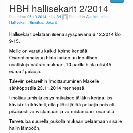
HBH hallisekarit 2/2014
Posted on
05.10.2014
by
Ari
Posted in
Ajankohtaista
,
Hallisekarit
,
Ilmoitus
,
Sekarit
Hallisekarit pelataan itsenäisyyspäivänä 6.12.2014 klo
9-15.
Meille on varattu kaikki kolme kenttää.
Osanottomaksun hinta tarkentuu lopullisen
osallistujamäärän mukaan, 10 parilla hinta olisi 45
euroa / pelaaja.
Tuleviin sekareihin ilmoittautuminen Makelle
sähköpostilla 23.11.2014 mennessä.
Ilmoittautumisjärjestys ratkaisee tälläkin kertaa, jos
kävisi niin ikävästi, että pitäisi jättää pelaajia pois eli
pikaisesti vahvistamaan ja varmistamaan osanotto.
Tervetuloa suurella joukolla mukaan pelaamaan sisälle
hallin lämpöön.