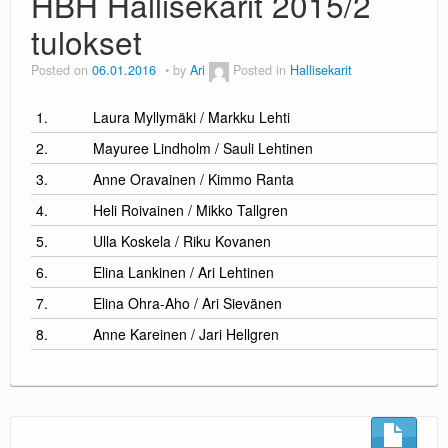
HBH Hallisekarit 2015/2
tulokset
Posted on
06.01.2016
by
Ari
Posted in
Hallisekarit
1.
Laura Myllymäki / Markku Lehti
2.
Mayuree Lindholm / Sauli Lehtinen
3.
Anne Oravainen / Kimmo Ranta
4.
Heli Roivainen / Mikko Tallgren
5.
Ulla Koskela / Riku Kovanen
6.
Elina Lankinen / Ari Lehtinen
7.
Elina Ohra-Aho / Ari Sievänen
8.
Anne Kareinen / Jari Hellgren