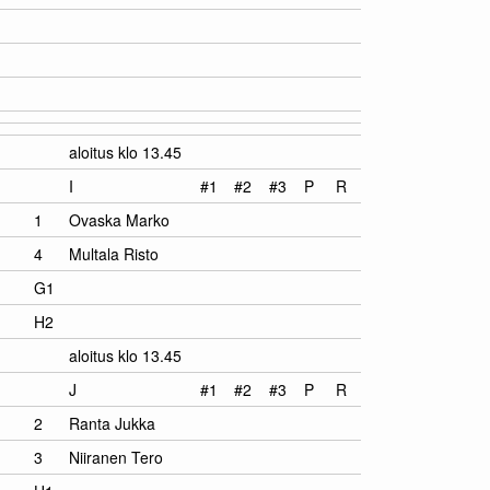
aloitus klo 13.45
I
#1
#2
#3
P
R
1
Ovaska Marko
4
Multala Risto
G1
H2
aloitus klo 13.45
J
#1
#2
#3
P
R
2
Ranta Jukka
3
Niiranen Tero