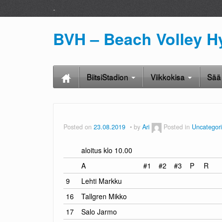
-
BVH – Beach Volley H
BiitsiStadion
Viikkokisa
Sä
Posted on
23.08.2019
by
Ari
Posted in
Uncategor
aloitus klo 10.00
A
#1
#2
#3
P
R
9
Lehti Markku
16
Tallgren Mikko
17
Salo Jarmo