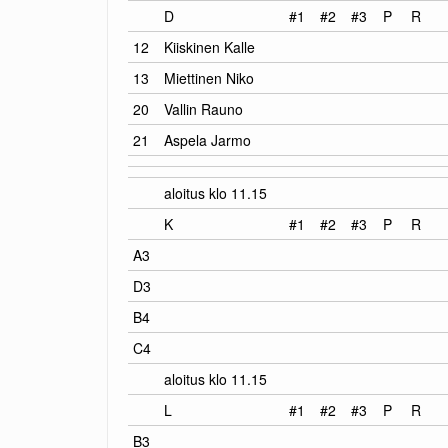
D
#1
#2
#3
P
R
12
Kiiskinen Kalle
13
Miettinen Niko
20
Vallin Rauno
21
Aspela Jarmo
aloitus klo 11.15
K
#1
#2
#3
P
R
A3
D3
B4
C4
aloitus klo 11.15
L
#1
#2
#3
P
R
B3