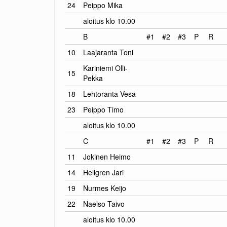
24
Peippo Mika
aloitus klo 10.00
B
#1
#2
#3
P
R
10
Laajaranta Toni
Kariniemi Olli-
15
Pekka
18
Lehtoranta Vesa
23
Peippo Timo
aloitus klo 10.00
C
#1
#2
#3
P
R
11
Jokinen Heimo
14
Hellgren Jari
19
Nurmes Keijo
22
Naelso Taivo
aloitus klo 10.00