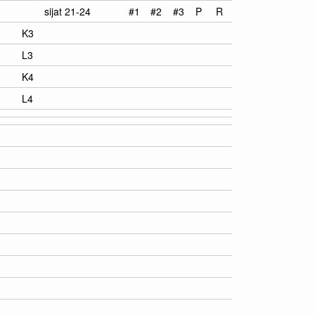
sijat 21-24
#1
#2
#3
P
R
K3
L3
K4
L4