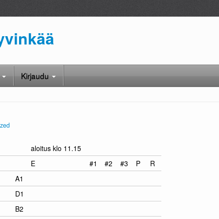
yvinkää
ä
Kirjaudu
ized
aloitus klo 11.15
E
#1
#2
#3
P
R
A1
D1
B2