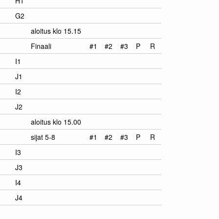
H1
G2
aloitus klo 15.15
Finaali
#1
#2
#3
P
R
I1
J1
I2
J2
aloitus klo 15.00
sijat 5-8
#1
#2
#3
P
R
I3
J3
I4
J4