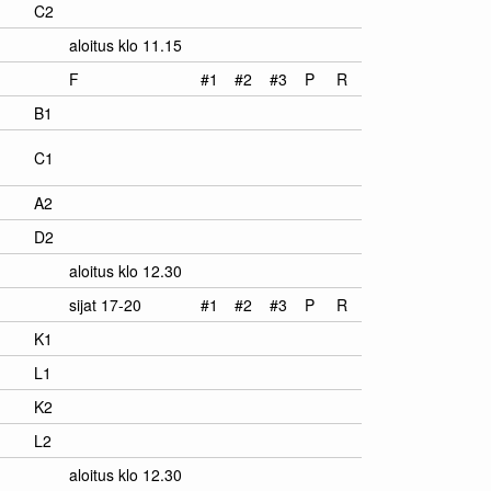
C2
aloitus klo 11.15
F
#1
#2
#3
P
R
B1
C1
A2
D2
aloitus klo 12.30
sijat 17-20
#1
#2
#3
P
R
K1
L1
K2
L2
aloitus klo 12.30