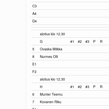
C3
A4
D4
aloitus klo 12.30
G
#1
#2
#3
P
R
5
Ovaska Miikka
8
Nurmes Olli
E1
F2
aloitus klo 12.30
H
#1
#2
#3
P
R
6
Munter Teemu
7
Kovanen Riku